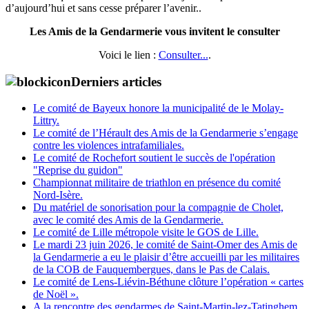
d’aujourd’hui et sans cesse préparer l’avenir..
Les Amis de la Gendarmerie vous invitent le consulter
Voici le lien :
Consulter...
.
Derniers articles
Le comité de Bayeux honore la municipalité de le Molay-
Littry.
Le comité de l’Hérault des Amis de la Gendarmerie s’engage
contre les violences intrafamiliales.
Le comité de Rochefort soutient le succès de l'opération
"Reprise du guidon"
Championnat militaire de triathlon en présence du comité
Nord-Isère.
Du matériel de sonorisation pour la compagnie de Cholet,
avec le comité des Amis de la Gendarmerie.
Le comité de Lille métropole visite le GOS de Lille.
Le mardi 23 juin 2026, le comité de Saint-Omer des Amis de
la Gendarmerie a eu le plaisir d’être accueilli par les militaires
de la COB de Fauquembergues, dans le Pas de Calais.
Le comité de Lens-Liévin-Béthune clôture l’opération « cartes
de Noël ».
A la rencontre des gendarmes de Saint-Martin-lez-Tatinghem