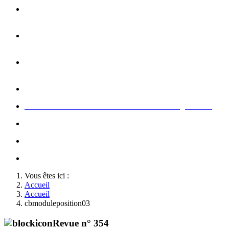
Opération carte de Noël : rencontre entre les enfants et les
gendarme
s
Rallumage de la flamme du Soldat Inconnu à l'Arc de
Triomphe à l'occasion du congrès
Concert de la Garde Républicaine à l'occasion du congrès
2022
Rallumage de la flamme à l'occasion du congrès 2022
Honneurs au Soldat Inconnu à l'occasion du congrès 2026
Soutien au championnat de France militaire de judo
Le conseil d'administration des Amis de la Gendarmerie
Activté associative d'un comité
Vous êtes ici :
Accueil
Accueil
cbmoduleposition03
Revue n° 354