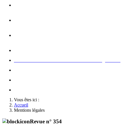
Opération carte de Noël : rencontre entre les enfants et les
gendarme
s
Rallumage de la flamme du Soldat Inconnu à l'Arc de
Triomphe à l'occasion du congrès
Concert de la Garde Républicaine à l'occasion du congrès
2022
Rallumage de la flamme à l'occasion du congrès 2022
Honneurs au Soldat Inconnu à l'occasion du congrès 2026
Soutien au championnat de France militaire de judo
Le conseil d'administration des Amis de la Gendarmerie
Activté associative d'un comité
Vous êtes ici :
Accueil
Mentions légales
Revue n° 354