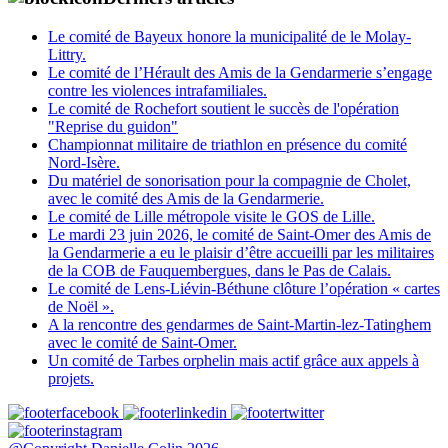
Le comité de Bayeux honore la municipalité de le Molay-
Littry.
Le comité de l’Hérault des Amis de la Gendarmerie s’engage
contre les violences intrafamiliales.
Le comité de Rochefort soutient le succès de l'opération
"Reprise du guidon"
Championnat militaire de triathlon en présence du comité
Nord-Isère.
Du matériel de sonorisation pour la compagnie de Cholet,
avec le comité des Amis de la Gendarmerie.
Le comité de Lille métropole visite le GOS de Lille.
Le mardi 23 juin 2026, le comité de Saint-Omer des Amis de
la Gendarmerie a eu le plaisir d’être accueilli par les militaires
de la COB de Fauquembergues, dans le Pas de Calais.
Le comité de Lens-Liévin-Béthune clôture l’opération « cartes
de Noël ».
A la rencontre des gendarmes de Saint-Martin-lez-Tatinghem
avec le comité de Saint-Omer.
Un comité de Tarbes orphelin mais actif grâce aux appels à
projets.