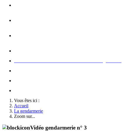
Opération carte de Noël : rencontre entre les enfants et les
gendarme
s
Rallumage de la flamme du Soldat Inconnu à l'Arc de
Triomphe à l'occasion du congrès
Concert de la Garde Républicaine à l'occasion du congrès
2022
Rallumage de la flamme à l'occasion du congrès 2022
Honneurs au Soldat Inconnu à l'occasion du congrès 2026
Soutien au championnat de France militaire de judo
Le conseil d'administration des Amis de la Gendarmerie
Activté associative d'un comité
Vous êtes ici :
Accueil
La gendarmerie
Zoom sur...
Vidéo gendarmerie n° 3